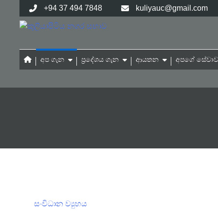
+94 37 494 7848
kuliyauc@gmail.com
අප ගැන
ප්‍රදේශය ගැන
ආයතන
අපගේ සේවාව
සංවිධාන ව්‍යුහය