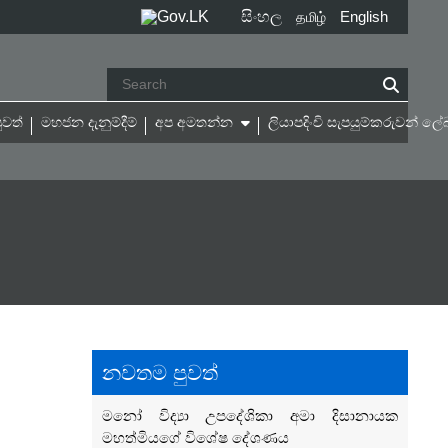
සිංහල
English
தமிழ்
ුවත්
මහජන දැනුම්දීම්
අප අමතන්න
ලියාපදිංචි සැපයුම්කරුවන් 
නවතම පුවත්
මනෝ විද්‍යා උපදේශිකා අමා දිසානායක
මහත්මියගේ විශේෂ‍ දේශණය