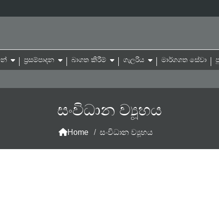
න්
ප්‍රසම්පාදන
බාගත කිරීම්
ගැලරිය
මාර්ගගත සේවා
ප
සංවිධාන ව්‍යූහය
Home
/
සංවිධාන ව්‍යූහය