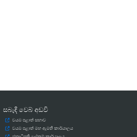
සබැඳි වෙබ් අඩවි
වයඹ පළාත් සභාව
වයඹ පළාත් මහ ඇමති කාර්යාලය
ජනාධිපති ලේකම් කාර්යාලය