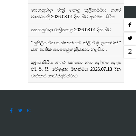
සෙනසුරාදා රාත්‍රී පොළ කුලියාපිටිය නගර
මාධ්‍යෙය්දී 2026.08.01 දින සිට ආරම්භ කිරීම
සෙනසුරාදා රාත්‍රීපොළ 2026.08.01 දින සිට
” සුපිළිපන්න සංස්කෘතියක් -ක්ලීන් ශ්‍රී ලංකාවක් ”
යන ජාතික මෙහෙයුම ක්‍රියාවට නැංවීම .
කුලියාපිටිය නගර සභාවේ නව ලේකම් ලෙස
එම්.පි. සි. රේණුකා මහත්මිය 2026.07.13 දින
රාජකාරි භාර/ත්අවස්ථාව