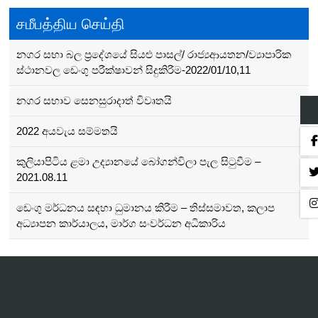
சமீபத்திய செய்தி
නගර සභා බල ප්‍රදේශයේ සියළු පාසල්/ රාජ්‍යආයතන/ව්‍යාපාරික
ස්ථානවල ඩෙංගු පරීක්ෂාවන් සිදුකිරීම-2022/01/10,11
නගර සභාව සෙනසුරාදාත් විවෘතයි
2022 අයවැය සම්මතයි
කුලියාපිටිය ළමා උද්‍යානයේ බෝගන්විලා පැල සිටුවීම –
2021.08.11
ඩෙංගු මර්ධනය සඳහා ධුමානය කිරීම – තිස්සමාවත, කලාප
අධ්‍යාපන කාර්යාලය, මාර්ග සංවර්ධන අධිකාරිය