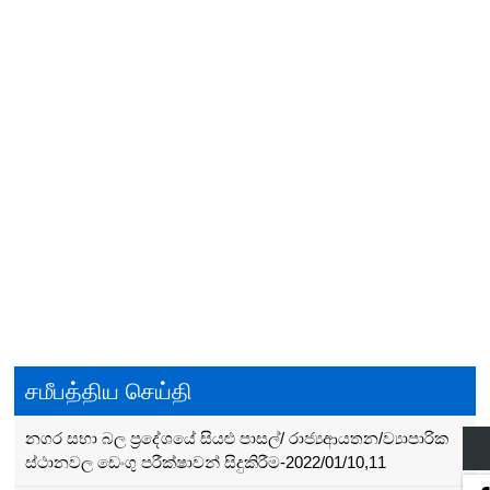
சமீபத்திய செய்தி
නගර සභා බල ප්‍රදේශයේ සියළු පාසල්/ රාජ්‍යආයතන/ව්‍යාපාරික
ස්ථානවල ඩෙංගු පරීක්ෂාවන් සිදුකිරීම-2022/01/10,11