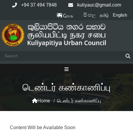
Skip
+94 37 494 7848
kuliyauc@gmail.com
to
සිංහල
English
தமிழ்
content
டெண்டர் கண்காணிப்பு
Home
/
டெண்டர் கண்காணிப்பு
Content Will be Available Soon