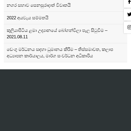
නගර සභාව සෙනසුරාදාත් විවෘතයි
2022 අයවැය සම්මතයි
කුලියාපිටිය ළමා උද්‍යානයේ බෝගන්විලා පැල සිටුවීම –
2021.08.11
ඩෙංගු මර්ධනය සඳහා ධුමානය කිරීම – තිස්සමාවත, කලාප
අධ්‍යාපන කාර්යාලය, මාර්ග සංවර්ධන අධිකාරිය