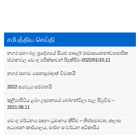
Posts
navigation
சமீபத்திய செய்தி
නගර සභා බල ප්‍රදේශයේ සියළු පාසල්/ රාජ්‍යආයතන/ව්‍යාපාරික
ස්ථානවල ඩෙංගු පරීක්ෂාවන් සිදුකිරීම-2022/01/10,11
නගර සභාව සෙනසුරාදාත් විවෘතයි
2022 අයවැය සම්මතයි
කුලියාපිටිය ළමා උද්‍යානයේ බෝගන්විලා පැල සිටුවීම –
2021.08.11
ඩෙංගු මර්ධනය සඳහා ධුමානය කිරීම – තිස්සමාවත, කලාප
අධ්‍යාපන කාර්යාලය, මාර්ග සංවර්ධන අධිකාරිය