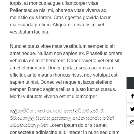
turpis, at rhoncus augue ullamcorper vitae.
Pellentesque nisl mi, pharetra vitae viverra ac,
molestie quis lorem. Cras egestas gravida lacus
malesuada pretium. Aliquam convallis mi vel
vestibulum lacinia.
Nunc et purus vitae risus vestibulum semper id sit
amet neque. Nullam non sapien ex. Phasellus ornare
vehicula enim et hendrerit. Donec viverra vel erat sit
amet elementum. Donec porta, risus a accumsan
efficitur, ante mauris rhoncus risus, nec volutpat est
sapien ut nisi. Donec vel neque et lacus eleifend
semper. Donec sagittis tellus a justo luctus cursus.
Morbi vulputate viverra est et ullamcorper.
කුලියාපිටිය නගර සභාවට අයත් අයි.එම්.ආර්.ඒ.
ඊරියගොල්ල සියවස් පුස්තකාල පාඨක සමාජය මගින්
මෙහෙයවනු ලබන Lorem ipsum dolor sit amet,
consectetur adipiscing elit. Integer in nunc sed diam