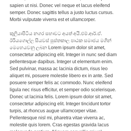
sapien ut nisi. Donec vel neque et lacus eleifend
semper. Donec sagittis tellus a justo luctus cursus.
Morbi vulputate viverra est et ullamcorper.
කුලියාපිටිය නගර සභාවට අයත් අයි.එම්.ආර්.ඒ.
ඊරියගොල්ල සියවස් පුස්තකාල පාඨක සමාජය මගින්
මෙහෙයවනු ලබන Lorem ipsum dolor sit amet,
consectetur adipiscing elit. Integer in nunc sed diam
pellentesque dapibus. Integer ut elementum enim.
Sed pulvinar, massa ac lacinia dictum, risus leo
aliquet mi, posuere molestie libero ex in ante. Sed
posuere semper felis ac commodo. Nunc eleifend
ligula nec risus efficitur, et semper odio scelerisque.
Donec ut lacinia felis. Lorem ipsum dolor sit amet,
consectetur adipiscing elit. Integer tincidunt tortor
turpis, at rhoncus augue ullamcorper vitae.
Pellentesque nisl mi, pharetra vitae viverra ac,
molestie quis lorem. Cras egestas gravida lacus