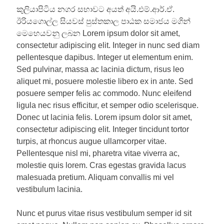
කුලියාපිටිය නගර සභාවට අයත් අයි.එම්.ආර්.ඒ.
ඊරියගොල්ල සියවස් පුස්තකාල පාඨක සමාජය මගින්
මෙහෙයවනු ලබන Lorem ipsum dolor sit amet,
consectetur adipiscing elit. Integer in nunc sed diam
pellentesque dapibus. Integer ut elementum enim.
Sed pulvinar, massa ac lacinia dictum, risus leo
aliquet mi, posuere molestie libero ex in ante. Sed
posuere semper felis ac commodo. Nunc eleifend
ligula nec risus efficitur, et semper odio scelerisque.
Donec ut lacinia felis. Lorem ipsum dolor sit amet,
consectetur adipiscing elit. Integer tincidunt tortor
turpis, at rhoncus augue ullamcorper vitae.
Pellentesque nisl mi, pharetra vitae viverra ac,
molestie quis lorem. Cras egestas gravida lacus
malesuada pretium. Aliquam convallis mi vel
vestibulum lacinia.
Nunc et purus vitae risus vestibulum semper id sit