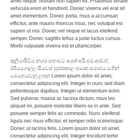
amet neque. Nullam non sapien ex. Phasellus ornare
vehicula enim et hendrerit. Donec viverra vel erat sit
amet elementum. Donec porta, risus a accumsan
efficitur, ante mauris rhoncus risus, nec volutpat est
sapien ut nisi. Donec vel neque et lacus eleifend
semper. Donec sagittis tellus a justo luctus cursus.
Morbi vulputate viverra est et ullamcorper.
කුලියාපිටිය නගර සභාවට අයත් අයි.එම්.ආර්.ඒ.
ඊරියගොල්ල සියවස් පුස්තකාල පාඨක සමාජය මගින්
මෙහෙයවනු ලබන Lorem ipsum dolor sit amet,
consectetur adipiscing elit. Integer in nunc sed diam
pellentesque dapibus. Integer ut elementum enim.
Sed pulvinar, massa ac lacinia dictum, risus leo
aliquet mi, posuere molestie libero ex in ante. Sed
posuere semper felis ac commodo. Nunc eleifend
ligula nec risus efficitur, et semper odio scelerisque.
Donec ut lacinia felis. Lorem ipsum dolor sit amet,
consectetur adipiscing elit. Integer tincidunt tortor