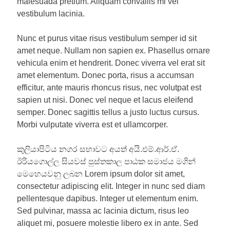
malesuada pretium. Aliquam convallis mi vel
vestibulum lacinia.
Nunc et purus vitae risus vestibulum semper id sit
amet neque. Nullam non sapien ex. Phasellus ornare
vehicula enim et hendrerit. Donec viverra vel erat sit
amet elementum. Donec porta, risus a accumsan
efficitur, ante mauris rhoncus risus, nec volutpat est
sapien ut nisi. Donec vel neque et lacus eleifend
semper. Donec sagittis tellus a justo luctus cursus.
Morbi vulputate viverra est et ullamcorper.
කුලියාපිටිය නගර සභාවට අයත් අයි.එම්.ආර්.ඒ.
ඊරියගොල්ල සියවස් පුස්තකාල පාඨක සමාජය මගින්
මෙහෙයවනු ලබන Lorem ipsum dolor sit amet,
consectetur adipiscing elit. Integer in nunc sed diam
pellentesque dapibus. Integer ut elementum enim.
Sed pulvinar, massa ac lacinia dictum, risus leo
aliquet mi, posuere molestie libero ex in ante. Sed