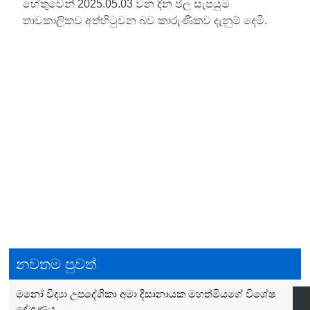
හේතුවෙන් 2025.05.03 වන දින ජල සැපයුම
තාවකාලිකව අත්හිටුවන බව කාරුණිකව දැනුම් දෙමි.
Post
navigation
නවතම පුවත්
මනෝ විද්‍යා උපදේශිකා අමා දිසානායක මහත්මියගේ විශේෂ‍
දේශණය