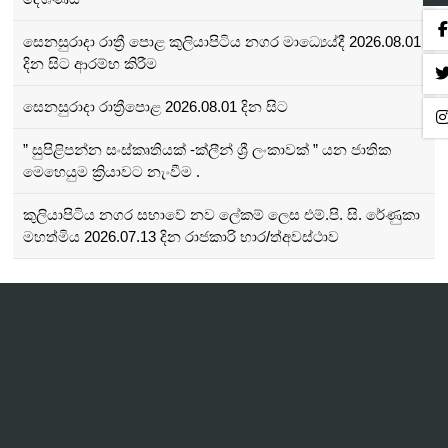
සෙනසුරාදා රාත්‍රී පොළ කුලියාපිටිය නගර මාධ්‍යෙය්දී 2026.08.01
දින සිට ආරම්භ කිරීම
සෙනසුරාදා රාත්‍රීපොළ 2026.08.01 දින සිට
” සුපිළිපන්න සංස්කෘතියක් -ක්ලීන් ශ්‍රී ලංකාවක් ” යන ජාතික
මෙහෙයුම ක්‍රියාවට නැංවීම .
කුලියාපිටිය නගර සභාවේ නව ලේකම් ලෙස එම්.පි. සි. රේණුකා
මහත්මිය 2026.07.13 දින රාජකාරි භාර/ත්අවස්ථාව