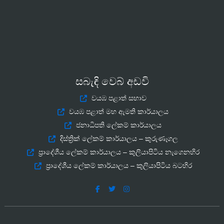
සබැඳි වෙබ් අඩවි
වයඹ පළාත් සභාව
වයඹ පළාත් මහ ඇමති කාර්යාලය
ජනාධිපති ලේකම් කාර්යාලය
දිස්ත්‍රික් ලේකම් කාර්යාලය – කුරුණෑගල
ප්‍රාදේශීය ලේකම් කාර්යාලය – කුලියාපිටිය නැගෙනහිර
ප්‍රාදේශීය ලේකම් කාර්යාලය – කුලියාපිටිය බටහිර