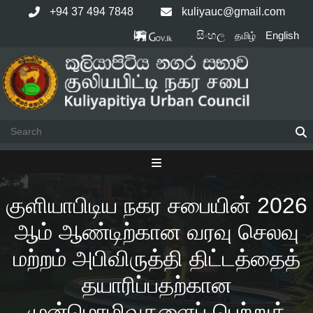
Skip
+94 37 494 7848
kuliyauc@gmail.com
to
සිංහල
English
தமிழ்
content
குளியாபிடிய நகர சபையின் 2026
ஆம் ஆண்டிற்கான வரவு செலவு
மற்றம் அபிவிருத்தி திட்டத்தைத்
தயாரிப்பதற்கான
முன்மொழிவுகளைப் பெற்றுக்