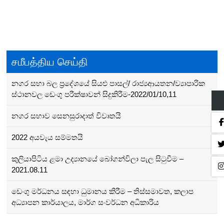
Post
navigation
சமீபத்திய செய்தி
නගර සභා බල ප්‍රදේශයේ සියළු පාසල්/ රාජ්‍යආයතන/ව්‍යාපාරික
ස්ථානවල ඩෙංගු පරීක්ෂාවන් සිදුකිරීම-2022/01/10,11
නගර සභාව සෙනසුරාදාත් විවෘතයි
2022 අයවැය සම්මතයි
කුලියාපිටිය ළමා උද්‍යානයේ බෝගන්විලා පැල සිටුවීම –
2021.08.11
ඩෙංගු මර්ධනය සඳහා ධුමානය කිරීම – තිස්සමාවත, කලාප
අධ්‍යාපන කාර්යාලය, මාර්ග සංවර්ධන අධිකාරිය