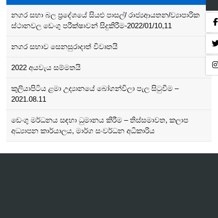
නගර සභා බල ප්‍රදේශයේ සියළු පාසල්/ රාජ්‍යආයතන/ව්‍යාපාරික
ස්ථානවල ඩෙංගු පරීක්ෂාවන් සිදුකිරීම-2022/01/10,11
නගර සභාව සෙනසුරාදාත් විවෘතයි
2022 අයවැය සම්මතයි
කුලියාපිටිය ළමා උද්‍යානයේ බෝගන්විලා පැල සිටුවීම –
2021.08.11
ඩෙංගු මර්ධනය සඳහා ධුමානය කිරීම – තිස්සමාවත, කලාප
අධ්‍යාපන කාර්යාලය, මාර්ග සංවර්ධන අධිකාරිය