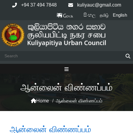
Skip
+94 37 494 7848
kuliyauc@gmail.com
to
සිංහල
English
தமிழ்
content
ஆன்லைன் விண்ணப்பம்
Home
/
ஆன்லைன் விண்ணப்பம்
ஆன்லைன் விண்ணப்பம்