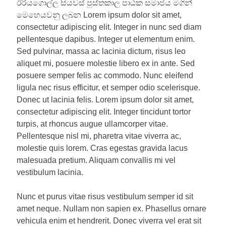
ඊරියගොල්ල සියවස් පුස්තකාල පාඨක සමාජය මගින්
මෙහෙයවනු ලබන Lorem ipsum dolor sit amet,
consectetur adipiscing elit. Integer in nunc sed diam
pellentesque dapibus. Integer ut elementum enim.
Sed pulvinar, massa ac lacinia dictum, risus leo
aliquet mi, posuere molestie libero ex in ante. Sed
posuere semper felis ac commodo. Nunc eleifend
ligula nec risus efficitur, et semper odio scelerisque.
Donec ut lacinia felis. Lorem ipsum dolor sit amet,
consectetur adipiscing elit. Integer tincidunt tortor
turpis, at rhoncus augue ullamcorper vitae.
Pellentesque nisl mi, pharetra vitae viverra ac,
molestie quis lorem. Cras egestas gravida lacus
malesuada pretium. Aliquam convallis mi vel
vestibulum lacinia.
Nunc et purus vitae risus vestibulum semper id sit
amet neque. Nullam non sapien ex. Phasellus ornare
vehicula enim et hendrerit. Donec viverra vel erat sit