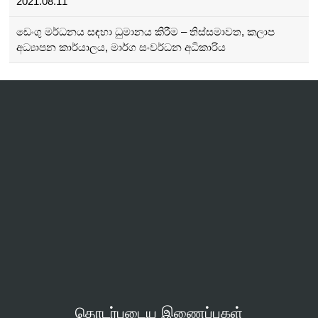
2021.08.11
ඩෙංගු මර්ධනය සඳහා ධුමානය කිරීම – තිස්සමාවත, කලාප
අධ්‍යාපන කාර්යාලය, මාර්ග සංවර්ධන අධිකාරිය
தொடர்புடைய இணைப்புகள்