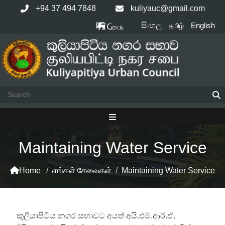
Skip
+94 37 494 7848
kuliyauc@gmail.com
to
සිංහල
English
தமிழ்
content
Maintaining Water Service
Home
/
எங்கள் சேவைகள்
/
Maintaining Water Service
කුලියාපිටිය නගර සභාවට අයත් අයි.එම්.ආර්.ඒ.