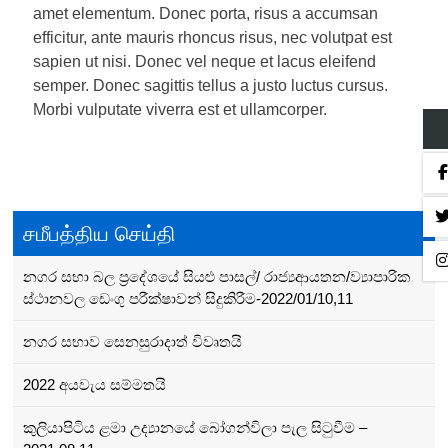
amet elementum. Donec porta, risus a accumsan
efficitur, ante mauris rhoncus risus, nec volutpat est
sapien ut nisi. Donec vel neque et lacus eleifend
semper. Donec sagittis tellus a justo luctus cursus.
Morbi vulputate viverra est et ullamcorper.
Post
navigation
சமீபத்திய செய்தி
නගර සභා බල ප්‍රදේශයේ සියළු පාසල්/ රාජ්‍යආයතන/ව්‍යාපාරික
ස්ථානවල ඩෙංගු පරීක්ෂාවන් සිදුකිරීම-2022/01/10,11
නගර සභාව සෙනසුරාදාත් විවෘතයි
2022 අයවැය සම්මතයි
කුලියාපිටිය ළමා උද්‍යානයේ බෝගන්විලා පැල සිටුවීම –