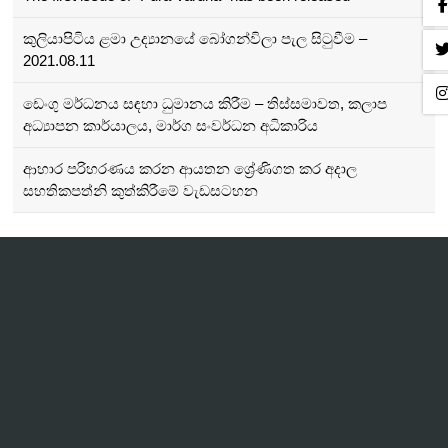
කුලියාපිටිය ළමා උද්‍යානයේ බෝගන්විලා පැල සිටුවීම –
2021.08.11
ඩෙංගු මර්ධනය සඳහා ධුමානය කිරීම – තිස්සමාවත, කලාප
අධ්‍යාපන කාර්යාලය, මාර්ග සංවර්ධන අධිකාරිය
ආහාර පරිහරණය කරන ආයතන ශ්‍රේණිගත කර අදාල
සහතිකපත්නි කුත්කිරීමේ වැඩසටහන