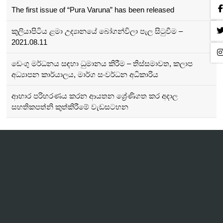
The first issue of “Pura Varuna” has been released
කුලියාපිටිය ළමා උද්‍යානයේ බෝගන්විලා පැල සිටුවීම –
2021.08.11
ඩෙංගු මර්ධනය සඳහා ධුමානය කිරීම – තිස්සමාවත, කලාප
අධ්‍යාපන කාර්යාලය, මාර්ග සංවර්ධන අධිකාරිය
ආහාර පරිහරණය කරන ආයතන ශ්‍රේණිගත කර අදාල
සහතිකපත්නි කුත්කිරීමේ වැඩසටහන