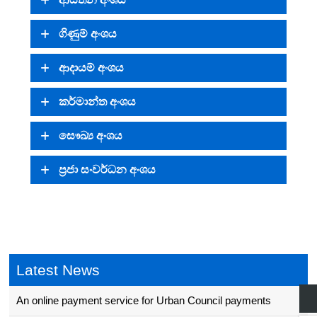
ගිණුම් අංශය
ආදායම් අංශය
කර්මාන්ත අංශය
සෞඛ්‍ය අංශය
ප්‍රජා සංවර්ධන අංශය
Latest News
An online payment service for Urban Council payments