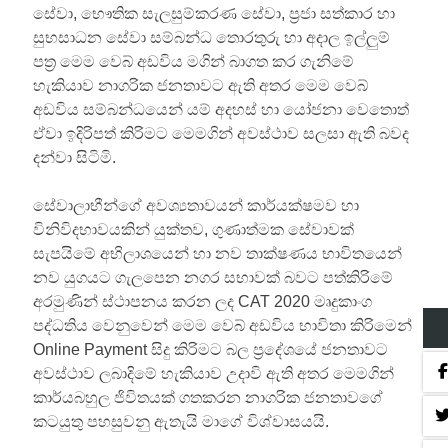
සේවා, භෞතික සැලසුම්කරණ සේවා, ප්‍රජා සත්කාර හා
සුභසාධන සේවා සම්බන්ධ තොරතුරු හා අදාල ඉල්ලුම්
පත්‍ර මෙම වෙබ් අඩවිය මගින් බාගත කර ගැනිමේ
හැකියාව නාගරික ජනතාවට ඇති අතර මෙම වෙබ්
අඩවිය සම්බන්ධයෙන් යම් අදහස් හා යෝජනා වෙතොත්
ඒවා ඉදිරිපත් කිරිමට මෙමගින් අවස්ථාව සලසා ඇති බවද
දන්වා සිටිමි.
සේවාලාභීන්ගේ අවශ්‍යතාවයන් කාර්යක්ෂමව හා
විනිවිදභාවයකින් යුක්තව, ගුණාත්මක සේවාවක්
සැපයිමේ අභිලාශයෙන් හා නව තාක්ෂණය භාවිතයෙන්
නව යුගයට ගැලපෙන නගර සභාවක් බවට පත්කිරිමේ
අරමුණින් ස්ථාපනය කරන ලද CAT 2020 මෘදුකාංග
පද්ධතිය වෙනුවෙන් මෙම වෙබ් අඩවිය භාවිතා කිරිමෙන්
Online Payment සිදු කිරිමට බල ප්‍රදේශයේ ජනතාවට
අවස්ථාව ලබාදිමේ හැකියාව උදාවි ඇති අතර මෙමගින්
කාර්යබහුල ජිවිතයක් ගතකරන නාගරික ජනතාවගේ
කටයුතු පහසුවනු ඇතැයි මාගේ විශ්වාසයයි.