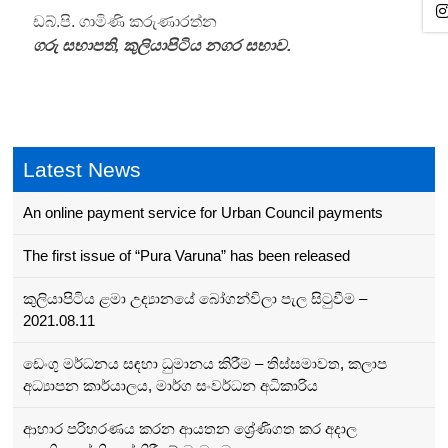
ඩබ්.පි. ගාමිණි කරුණාරත්න
ගරු සභාපති, කුලියාපිටිය නගර සභාව.
Latest News
An online payment service for Urban Council payments
The first issue of “Pura Varuna” has been released
කුලියාපිටිය ළමා උද්‍යානයේ බෝගන්විලා පැල සිටුවීම –
2021.08.11
ඩෙංගු මර්ධනය සඳහා ධුමානය කිරීම – තිස්සමාවත, කලාප
අධ්‍යාපන කාර්යාලය, මාර්ග සංවර්ධන අධිකාරිය
ආහාර පරිහරණය කරන ආයතන ශ්‍රේණිගත කර අදාල