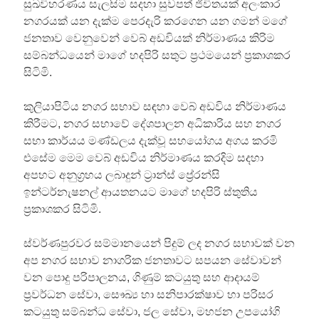
සුඛවිහරණය සැලසිම සදහා සුවපත් ජිවිතයක් අලංකාර
නගරයක් යන දැක්ම පෙරදැරි කරගෙන යන ගමන් මගේ
ජනතාව වෙනුවෙන් වෙබ් අඩවියක් නිර්මාණය කිරිම
සම්බන්ධයෙන් මාගේ හදපිරි සතුට ප්‍රථමයෙන් ප්‍රකාශකර
සිටිමි.
කුලියාපිටිය නගර සභාව සඳහා වෙබ් අඩවිය නිර්මාණය
කිරීමට, නගර සභාවේ දේශපාලන අධිකාරිය සහ නගර
සභා කාර්යය මණ්ඩලය දැක්වූ සහයෝගය අගය කරමි
එසේම මෙම වෙබ් අඩවිය නිර්මාණය කරදිම සදහා
අපහට අනුග්‍රහය ලබාදුන් ට්‍රාන්ස් ප්‍රේරන්සි
ඉන්ටර්නැෂනල් ආයතනයට මාගේ හදපිරි ස්තුතිය
ප්‍රකාශකර සිටිමි.
ස්වර්ණපුරවර සම්මානයෙන් පිදුම් ලද නගර සභාවක් වන
අප නගර සභාව නාගරික ජනතාවට සපයන සේවාවන්
වන පොදු පරිපාලනය, ගිණුම් කටයුතු සහ ආදායම්
ප්‍රවර්ධන සේවා, සෞඛ්‍ය හා සනිපාරක්ෂාව හා පරිසර
කටයුතු සම්බන්ධ සේවා, ජල සේවා, මහජන උපයෝගි