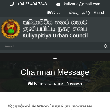
Skip
+94 37 494 7848
kuliyauc@gmail.com
to
සිංහල
English
தமிழ்
content
Chairman Message
Home
/
Chairman Message
බල ප්‍රදේශයේ ජනතාවගේ පසසුව, සුභ සාධනය සහ