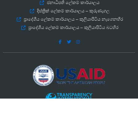
ජනාධිපති ලේකම් කාර්යාලය
දිස්ත්‍රික් ලේකම් කාර්යාලය – කුරුණෑගල
ප්‍රාදේශීය ලේකම් කාර්යාලය – කුලියාපිටිය නැගෙනහිර
ප්‍රාදේශීය ලේකම් කාර්යාලය – කුලියාපිටිය බටහිර
සමග එක්ව සංවර්ධනය කරන ලදි