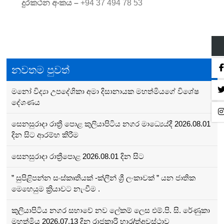
දුරකථන අංකය –
+94 37 494 78 53
නවතම පුවත්
මනෝ විද්‍යා උපදේශිකා අමා දිසානායක මහත්මියගේ විශේෂ‍
දේශණය
සෙනසුරාදා රාත්‍රී පොළ කුලියාපිටිය නගර මාධ්‍යෙය්දී 2026.08.01
දින සිට ආරම්භ කිරීම
සෙනසුරාදා රාත්‍රීපොළ 2026.08.01 දින සිට
” සුපිළිපන්න සංස්කෘතියක් -ක්ලීන් ශ්‍රී ලංකාවක් ” යන ජාතික
මෙහෙයුම ක්‍රියාවට නැංවීම .
කුලියාපිටිය නගර සභාවේ නව ලේකම් ලෙස එම්.පි. සි. රේණුකා
මහත්මිය 2026.07.13 දින රාජකාරි භාර/ත්අවස්ථාව