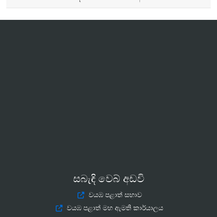
සබැඳි වෙබ් අඩවි
වයඹ පළාත් සභාව
වයඹ පළාත් මහ ඇමති කාර්යාලය