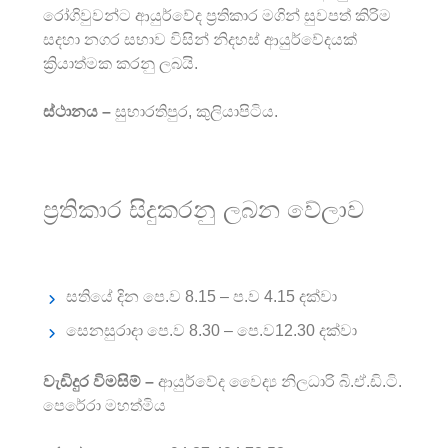
රෝගිවුවන්ට ආයුර්වේද ප්‍රතිකාර මගින් සුවපත් කිරිම
සදහා නගර සභාව විසින් නිදහස් ආයුර්වේදයක්
ක්‍රියාත්මක කරනු ලබයි.
ස්ථානය –
සුභාරතිපුර, කුලියාපිටිය.
ප්‍රතිකාර සිදුකරනු ලබන වේලාව
සතියේ දින පෙ.ව 8.15 – ප.ව 4.15 දක්වා
සෙනසුරාදා පෙ.ව 8.30 – පෙ.ව12.30 දක්වා
වැඩිදුර විමසිම් –
ආයුර්වේද වෛද්‍ය නිලධාරි බි.ඒ.ඩි.ටි.
පෙරේරා මහත්මිය