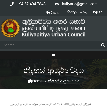
+94 37 494 7848
kuliyauc@gmail.com
සිංහල
English
தமிழ்
නිදහස් ආයුර්වේදය
Home
/
නිදහස් ආයුර්වේදය
සෞඛ්‍ය සම්පන්න ජනතාවක් බිහි කිරිමේ අරමුණින්