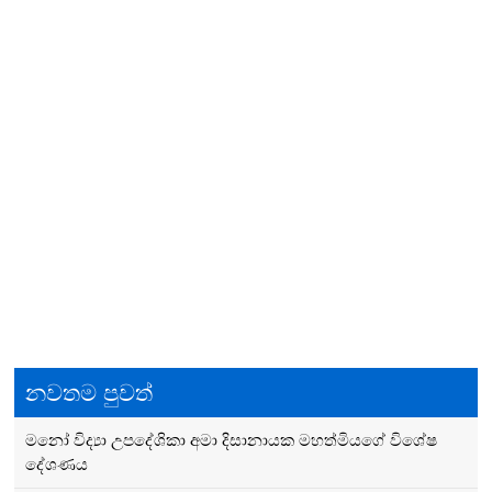
නවතම පුවත්
මනෝ විද්‍යා උපදේශිකා අමා දිසානායක මහත්මියගේ විශේෂ‍
දේශණය