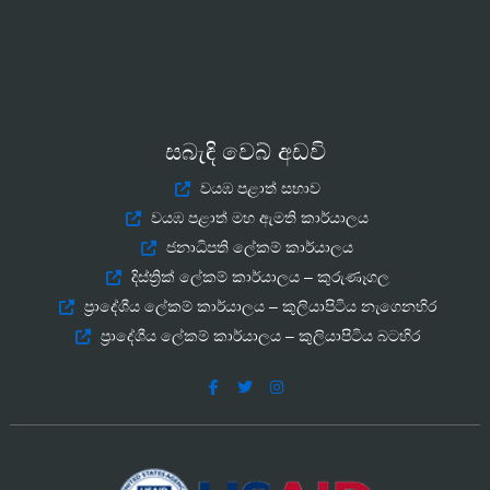
සබැඳි වෙබ් අඩවි
වයඹ පළාත් සභාව
වයඹ පළාත් මහ ඇමති කාර්යාලය
ජනාධිපති ලේකම් කාර්යාලය
දිස්ත්‍රික් ලේකම් කාර්යාලය – කුරුණෑගල
ප්‍රාදේශීය ලේකම් කාර්යාලය – කුලියාපිටිය නැගෙනහිර
ප්‍රාදේශීය ලේකම් කාර්යාලය – කුලියාපිටිය බටහිර