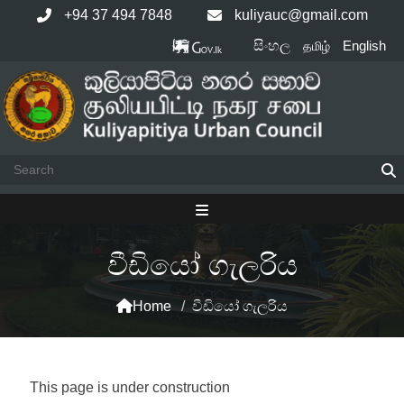
Skip
+94 37 494 7848
kuliyauc@gmail.com
to
සිංහල
English
தமிழ்
content
වීඩියෝ ගැලරිය
Home
/
වීඩියෝ ගැලරිය
This page is under construction