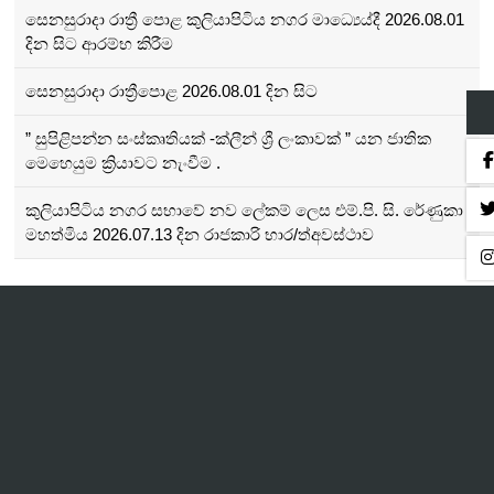
සෙනසුරාදා රාත්‍රී පොළ කුලියාපිටිය නගර මාධ්‍යෙය්දී 2026.08.01
දින සිට ආරම්භ කිරීම
සෙනසුරාදා රාත්‍රීපොළ 2026.08.01 දින සිට
” සුපිළිපන්න සංස්කෘතියක් -ක්ලීන් ශ්‍රී ලංකාවක් ” යන ජාතික
මෙහෙයුම ක්‍රියාවට නැංවීම .
කුලියාපිටිය නගර සභාවේ නව ලේකම් ලෙස එම්.පි. සි. රේණුකා
මහත්මිය 2026.07.13 දින රාජකාරි භාර/ත්අවස්ථාව