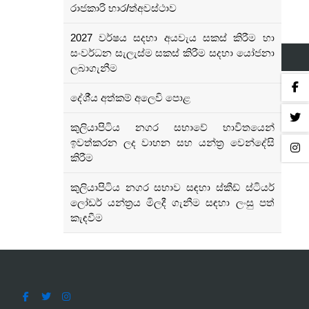
රාජකාරි භාර/ත්අවස්ථාව
2027 වර්ෂය සදහා අයවැය සකස් කිරීම හා
සංවර්ධන සැලැස්ම සකස් කිරීම සදහා යෝජනා
ලබාගැනීම
දේශී්ය අත්කම් අලෙවි පොළ
කුලියාපිටිය නගර සභාවේ භාවිතයෙන්
ඉවත්කරන ලද වාහන සහ යන්ත්‍ර වෙන්දේසි
කිරීම
කුලියාපිටිය නගර සභාව සඳහා ස්කීඩ් ස්ටියර්
ලෝඩර් යන්ත්‍රය මිලදී ගැනීම සඳහා ලංසු පත්
කැඳවීම