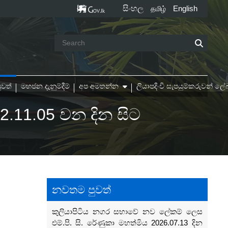
සිංහල
English
தமிழ்
ුවත්
මහජන දැනුම්දීම්
අප අමතන්න
ලියාපදිංචි සැපයුම්කරුවන් 
2.11.05 වන දින සිට
නවතම පුවත්
කුලියාපිටිය නගර සභාවේ නව ලේකම් ලෙස
එම්.පි. සි. රේණුකා මහත්මිය 2026.07.13 දින