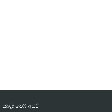
සබැඳි වෙබ් අඩවි