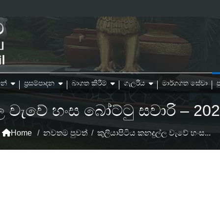
න්
ප්‍රසම්පාදන
බාගත කිරීම්
ගැලරිය
මාර්ගගත සේවා
ප
්ල වැවේ හංස බෝට්ටු සවාරි – 202
Home
/
නවතම පුවත්
/
කුලියාපිටිය කනදුල්ල වැවේ හංස...