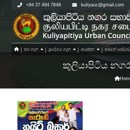
Skip
+94 37 494 7848
kuliyauc@gmail.com
to
content
අප ගැන
ප්‍රදේශය ගැන
ආයතන
අපගේ සේවාව
කුලියාපිටිය නග
Hom