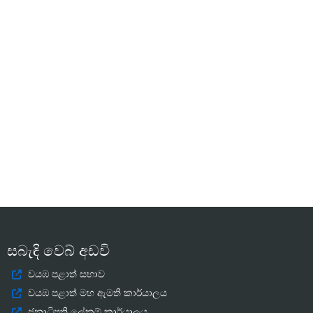
සබැඳි වෙබ් අඩවි
වයඹ පළාත් සභාව
වයඹ පළාත් මහ ඇමති කාර්යාලය
ජනාධිපති ලේකම් කාර්යාලය