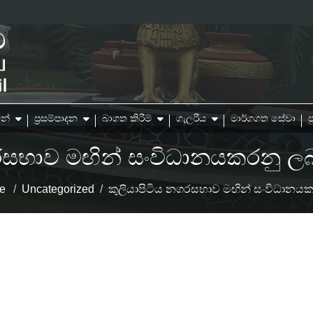
න්
ප්‍රසම්පාදන
බාගත කිරීම්
ගැලරිය
මාර්ගගත සේවා
ප
රසභාව මඟින් සංවිධානයකරනු ලබ
e
/
Uncategorized
/
කුලියාපිටිය නගරසභාව මඟින් සංවිධානයකර