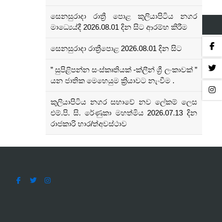
සෙනසුරාදා රාත්‍රී පොළ කුලියාපිටිය නගර
මාධ්‍යෙය්දී 2026.08.01 දින සිට ආරම්භ කිරීම
සෙනසුරාදා රාත්‍රීපොළ 2026.08.01 දින සිට
” සුපිළිපන්න සංස්කෘතියක් -ක්ලීන් ශ්‍රී ලංකාවක් ”
යන ජාතික මෙහෙයුම ක්‍රියාවට නැංවීම .
කුලියාපිටිය නගර සභාවේ නව ලේකම් ලෙස
එම්.පි. සි. රේණුකා මහත්මිය 2026.07.13 දින
රාජකාරි භාර/ත්අවස්ථාව