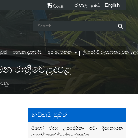
සිංහල
English
தமிழ்
ුවත්
මහජන දැනුම්දීම්
අප අමතන්න
ලියාපදිංචි සැපයුම්කරුවන් 
න රාත්‍රිවෙළඳපළ
නු...
නවතම පුවත්
මනෝ විද්‍යා උපදේශිකා අමා දිසානායක
මහත්මියගේ විශේෂ‍ දේශණය