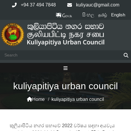
Skip
+94 37 494 7848
kuliyauc@gmail.com
to
සිංහල
English
தமிழ்
content
kuliyapitiya urban council
Home
/
kuliyapitiya urban council
කුලියාපිටිය නගර සභාවේ 2022 වර්ෂය සඳහා අයවැය