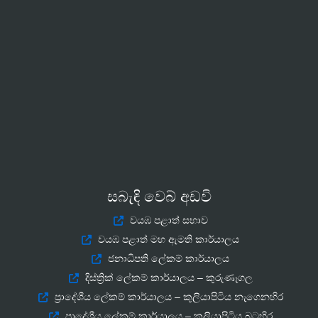
සබැඳි වෙබ් අඩවි
වයඹ පළාත් සභාව
වයඹ පළාත් මහ ඇමති කාර්යාලය
ජනාධිපති ලේකම් කාර්යාලය
දිස්ත්‍රික් ලේකම් කාර්යාලය – කුරුණෑගල
ප්‍රාදේශීය ලේකම් කාර්යාලය – කුලියාපිටිය නැගෙනහිර
ප්‍රාදේශීය ලේකම් කාර්යාලය – කුලියාපිටිය බටහිර