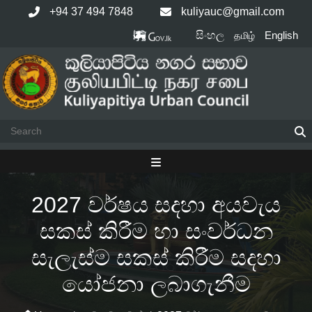
Skip
+94 37 494 7848
kuliyauc@gmail.com
to
සිංහල
English
தமிழ்
content
2027 වර්ෂය සදහා අයවැය
සකස් කිරීම හා සංවර්ධන
සැලැස්ම සකස් කිරීම සදහා
යෝජනා ලබාගැනීම