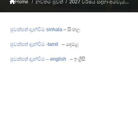
Home
/
නවතම පුවත්
/
2027 වර්ෂය සදහා අයවැය...
පුවත්පත් දැන්වීම sinhala
– සිංහල
පුවත්පත් දැන්වීම -tamil
– දෙමළ
පුවත්පත් දැන්වීම – english
– ඉංග්‍රිසි
Post
navigation