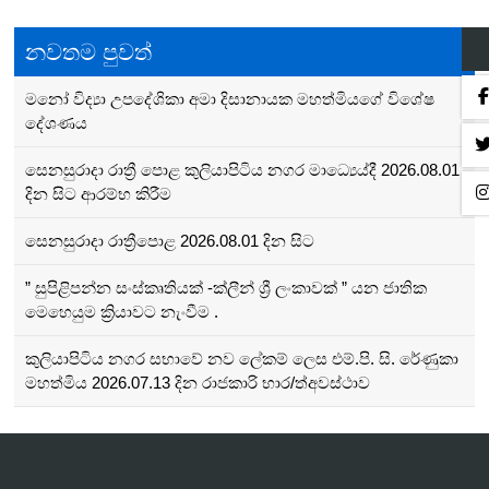
නවතම පුවත්
මනෝ විද්‍යා උපදේශිකා අමා දිසානායක මහත්මියගේ විශේෂ‍
දේශණය
සෙනසුරාදා රාත්‍රී පොළ කුලියාපිටිය නගර මාධ්‍යෙය්දී 2026.08.01
දින සිට ආරම්භ කිරීම
සෙනසුරාදා රාත්‍රීපොළ 2026.08.01 දින සිට
” සුපිළිපන්න සංස්කෘතියක් -ක්ලීන් ශ්‍රී ලංකාවක් ” යන ජාතික
මෙහෙයුම ක්‍රියාවට නැංවීම .
කුලියාපිටිය නගර සභාවේ නව ලේකම් ලෙස එම්.පි. සි. රේණුකා
මහත්මිය 2026.07.13 දින රාජකාරි භාර/ත්අවස්ථාව